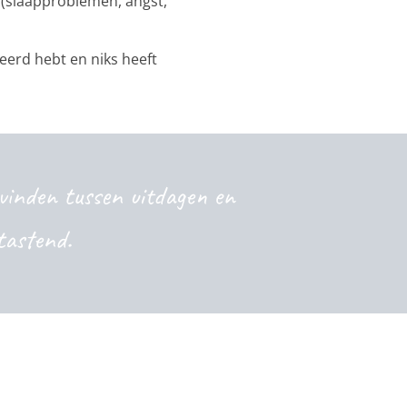
s (slaapproblemen, angst,
beerd hebt en niks heeft
 vinden tussen uitdagen en
rtastend.