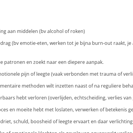
ing aan middelen (bv alcohol of roken)
edrag (bv emotie-eten, werken tot je bijna burn-out raakt, j
ude patronen en zoekt naar een diepere aanpak.
otionele pijn of leegte (vaak verbonden met trauma of verli
ementaire methoden wilt inzetten naast of na reguliere beh
ierbaars hebt verloren (overlijden, echtscheiding, verlies va
roces en moeite hebt met loslaten, verwerken of betekenis g
driet, schuld, boosheid of leegte ervaart en daar verlichting o