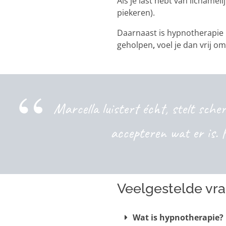
Als je last hebt van lichamel
piekeren).
Daarnaast is hypnotherapie 
geholpen
,
voel je dan vrij o
Marcella luistert écht, stelt sche
accepteren wat er is. 
Veelgestelde vr
Wat is hypnotherapie?