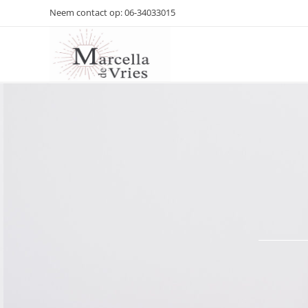
Neem contact op: 06-34033015
Marcella de Vries – Therapie en coaching
Daar komen waar je met je verstand niet bij kunt