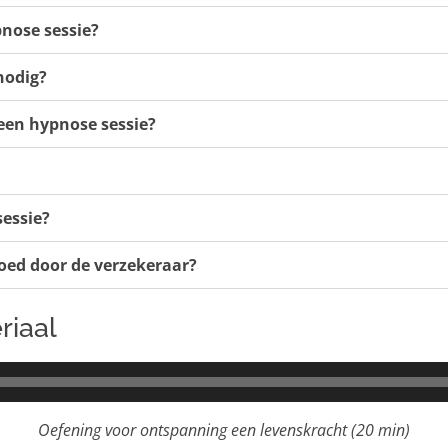
nose sessie?
 nodig?
 een hypnose sessie?
essie?
oed door de verzekeraar?
riaal
Audiospeler
Oefening voor ontspanning een levenskracht (20 min)