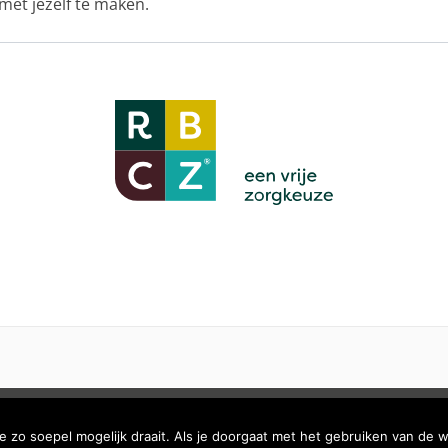
met jezelf te maken.
n
ALGEMEN
zo soepel mogelijk draait. Als je doorgaat met het gebruiken van de w