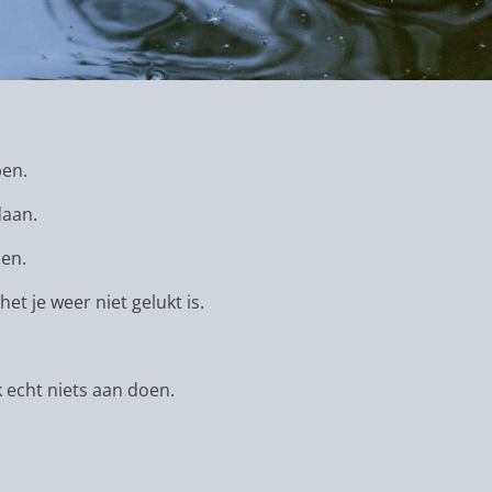
pen.
daan.
den.
et je weer niet gelukt is.
 echt niets aan doen.