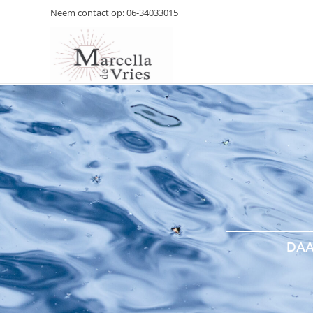
Neem contact op: 06-34033015
Marcella de Vries – Therapie en coaching
Daar komen waar je met je verstand niet bij kunt
DAA