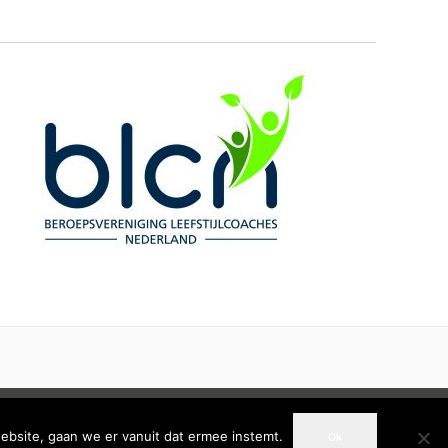
E VOORWAARDEN – PRIVACYVERKLARING – KLACHTENREGELING
ebsite, gaan we er vanuit dat ermee instemt.
Ok