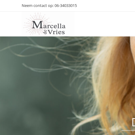
Neem contact op: 06-34033015
Marcella de Vries – Therapie en coaching
Daar komen waar je met je verstand niet bij kunt