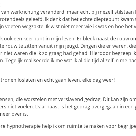
t
an werkrichting veranderd, maar echt bij mezelf stilstaan h
otendeels geleefd. Ik denk dat het echte dieptepunt kwam t
n voeten wegzakte. Ik wist niet meer wie ik was en hoe het
k ook een keerpunt in mijn leven. Er bleek naast de rouw om 
 rouw te zitten vanuit mijn jeugd. Dingen die er waren, die 
 niet waren die ik zo graag had gehad. Hierdoor begreep ik
 Tegelijk realiseerde ik me wat ik al die tijd al zelf in me 
atronen loslaten en echt gaan leven, elke dag weer!
 mensen, die worstelen met verslavend gedrag. Dit kan zijn om
ders niet voelen. Daarnaast is het gedrag overgegaan in ee
meer over is.
e hypnotherapie help ik om ruimte te maken voor begrijpe