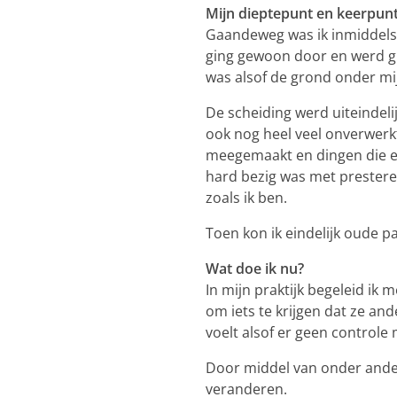
Mijn dieptepunt en keerpun
Gaandeweg was ik inmiddels v
ging gewoon door en werd gr
was alsof de grond onder mij
De scheiding werd uiteindelij
ook nog heel veel onverwerkte
meegemaakt en dingen die er
hard bezig was met presteren.
zoals ik ben.
Toen kon ik eindelijk oude p
Wat doe ik nu?
In mijn praktijk begeleid ik
om iets te krijgen dat ze an
voelt alsof er geen controle 
Door middel van onder ander
veranderen.